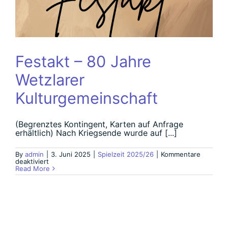
Partner und Sponsoren
Festakt – 80 Jahre
Spenden
Wetzlarer
Kulturgemeinschaft
Kontakt
(Begrenztes Kontingent, Karten auf Anfrage
erhältlich) Nach Kriegsende wurde auf [...]
By
admin
|
3. Juni 2025
|
Spielzeit 2025/26
|
Kommentare
für
deaktiviert
Festakt
Read More
–
80
Jahre
Wetzlarer
Kulturgemeinschaft