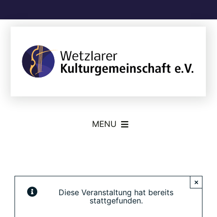
Skip
to
content
MENU
Die Kulturgemeinschaft
Talentförderung
×
Diese Veranstaltung hat bereits
stattgefunden.
Konzerte