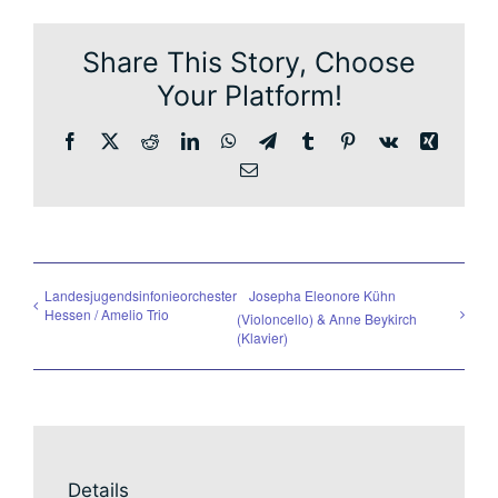
Share This Story, Choose
Your Platform!
Facebook
X
Reddit
LinkedIn
WhatsApp
Telegram
Tumblr
Pinterest
Vk
Xing
Email
Landesjugendsinfonieorchester
Josepha Eleonore Kühn
Hessen / Amelio Trio
(Violoncello) & Anne Beykirch
(Klavier)
Details