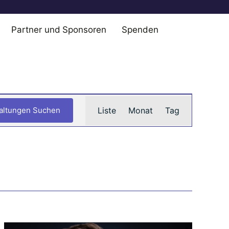
Partner und Sponsoren
Spenden
Veranstal
Liste
Monat
Tag
altungen Suchen
Ansichten
Navigatio