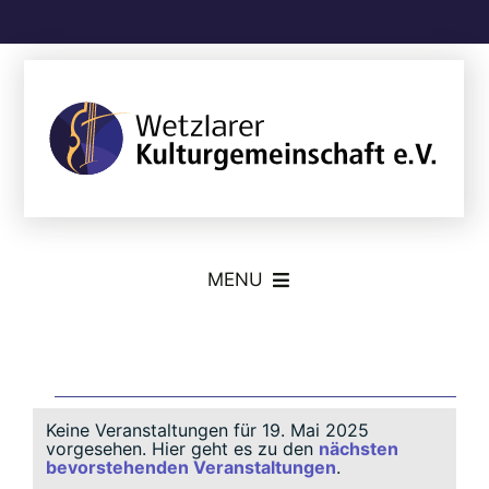
Skip
to
content
MENU
Die Kulturgemeinschaft
Veranstaltungen
Talentförderung
Keine Veranstaltungen für 19. Mai 2025
für
vorgesehen. Hier geht es zu den
nächsten
Hinweis
bevorstehenden Veranstaltungen
.
Konzerte